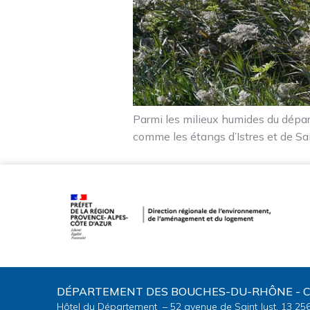
Parmi les milieux humides du départ
comme les étangs d’Istres et de Sai
DÉPARTEMENT DES BOUCHES-DU-RHÔNE - C
Hôtel du Département – 52 avenue de Saint Just, 13 25