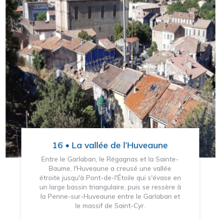
16 • La vallée de l’Huveaune
Entre le Garlaban, le Régagnas et la Sainte-
Baume, l'Huveaune a creusé une vallée
étroite jusqu'à Pont-de-l'Étoile qui s'évase en
un large bassin triangulaire, puis se ressère à
la Penne-sur-Huveaune entre le Garlaban et
le massif de Saint-Cyr.