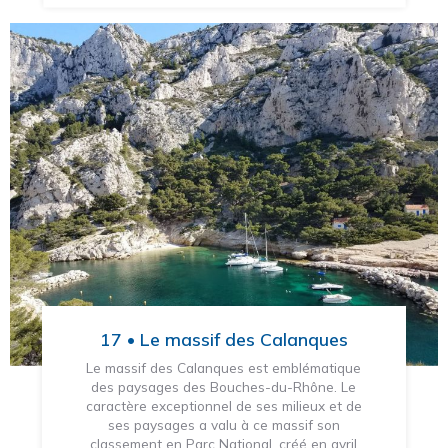
17 • Le massif des Calanques
Le massif des Calanques est emblématique
des paysages des Bouches-du-Rhône. Le
caractère exceptionnel de ses milieux et de
ses paysages a valu à ce massif son
classement en Parc National, créé en avril