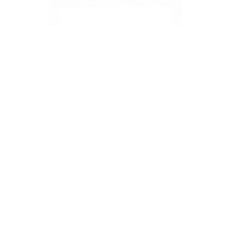
28 • Les marais des Baux
Parmi les milieux humides du département
figurent les grands espaces de la Camargue,
l'étang de Berre, et d'autres plus discrets
comme les étangs d'Istres et de Saint-Blaise,
et les Marais des Baux.