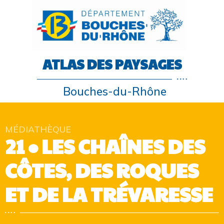
ATLAS DES PAYSAGES
Bouches-du-Rhône
MÉDIATHÈQUE
21 • LES CHAÎNES DES
CÔTES, DES ROQUES
ET DE LA TRÉVARESSE