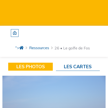
">
Ressources
26 • Le golfe de Fos
LES PHOTOS
LES CARTES