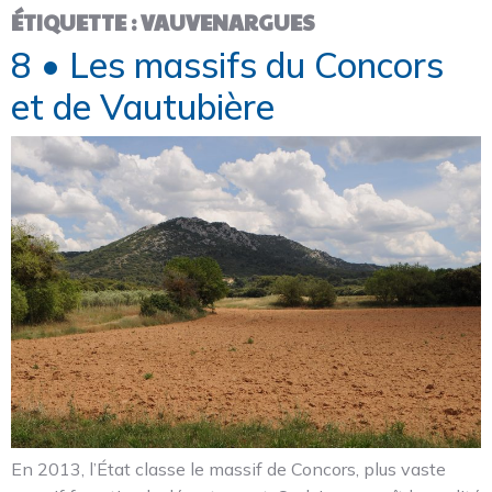
ÉTIQUETTE :
VAUVENARGUES
8 • Les massifs du Concors
et de Vautubière
En 2013, l’État classe le massif de Concors, plus vaste