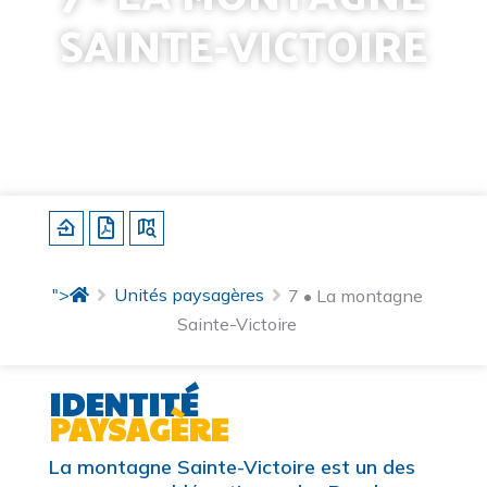
SAINTE-VICTOIRE
Identité
Sous-unités
Structures paysagères
Caractérisation
Dynamiques d'évolution
Enjeux et pistes d'actions
">
Unités paysagères
7 • La montagne
Sainte-Victoire
IDENTITÉ
PAYSAGÈRE
La montagne Sainte-Victoire est un des