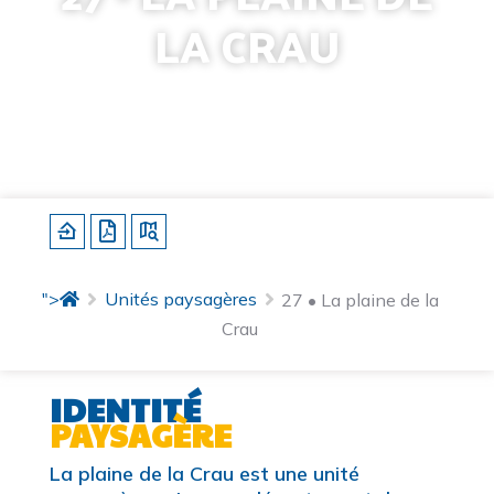
LA CRAU
Identité
Sous-unités
Structures paysagères
Caractérisation
Dynamiques d'évolution
Enjeux et pistes d'actions
">
Unités paysagères
27 • La plaine de la
Crau
IDENTITÉ
PAYSAGÈRE
La plaine de la Crau est une unité