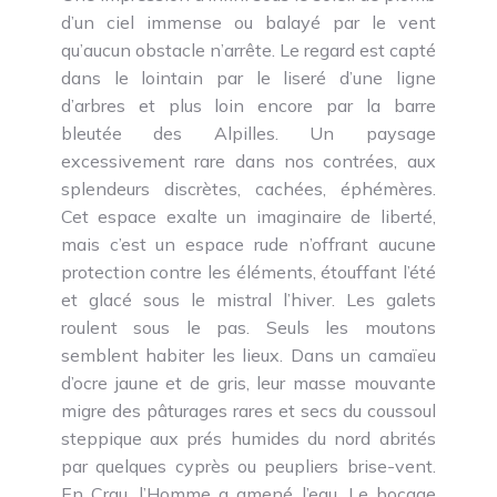
d’un ciel immense ou balayé par le vent
qu’aucun obstacle n’arrête. Le regard est capté
dans le lointain par le liseré d’une ligne
d’arbres et plus loin encore par la barre
bleutée des Alpilles. Un paysage
excessivement rare dans nos contrées, aux
splendeurs discrètes, cachées, éphémères.
Cet espace exalte un imaginaire de liberté,
mais c’est un espace rude n’offrant aucune
protection contre les éléments, étouffant l’été
et glacé sous le mistral l’hiver. Les galets
roulent sous le pas. Seuls les moutons
semblent habiter les lieux. Dans un camaïeu
d’ocre jaune et de gris, leur masse mouvante
migre des pâturages rares et secs du coussoul
steppique aux prés humides du nord abrités
par quelques cyprès ou peupliers brise-vent.
En Crau, l’Homme a amené l’eau. Le bocage