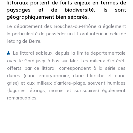
littoraux portent de forts enjeux en termes de
paysages et de biodiversité. Ils sont
géographiquement bien séparés.
Le département des Bouches-du-Rhône a également
la particularité de posséder un littoral intérieur, celui de
l’étang de Berre.
Le littoral sableux, depuis la limite départementale
avec le Gard jusqu’à Fos-sur-Mer. Les milieux d’intérêt,
offerts par ce littoral, correspondent à la série des
dunes (dune embryonnaire, dune blanche et dune
grise) et aux milieux d’arrière-plage, souvent humides
(lagunes, étangs, marais et sansouires) également
remarquables.
Le littoral intérieur. C’est celui de l’étang de Berre,
plan d’eau salée relié à la mer par le chenal de
Caronte. Cette ouverture naturelle a offert aux
activités pétrochimiques, dès les années 1930, les