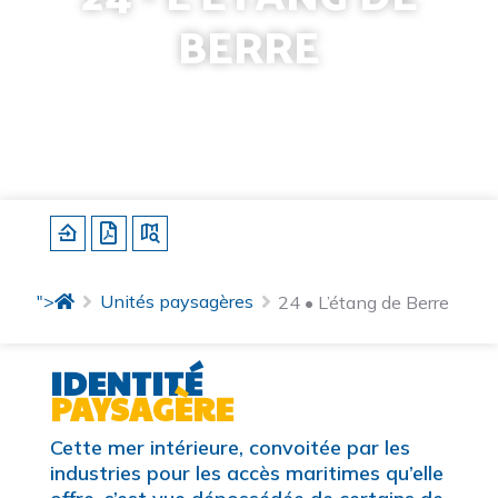
BERRE
Identité
Sous-unités
Structures paysagères
Caractérisation
Dynamiques d'évolution
Enjeux et pistes d'actions
">
Unités paysagères
24 • L’étang de Berre
IDENTITÉ
PAYSAGÈRE
Cette mer intérieure, convoitée par les
industries pour les accès maritimes qu’elle