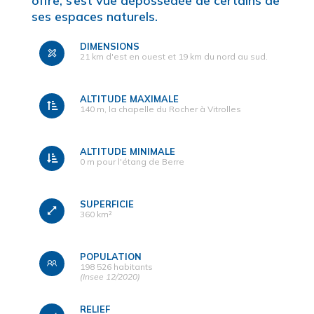
offre, s’est vue dépossédée de certains de
ses espaces naturels.
DIMENSIONS
21 km d'est en ouest et 19 km du nord au sud.
ALTITUDE MAXIMALE
140 m, la chapelle du Rocher à Vitrolles
ALTITUDE MINIMALE
0 m pour l'étang de Berre
SUPERFICIE
360 km²
POPULATION
198 526 habitants
(Insee 12/2020)
RELIEF