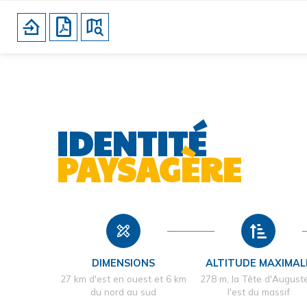
IDENTITÉ
PAYSAGÈRE
DIMENSIONS
ALTITUDE MAXIMAL
27 km d'est en ouest et 6 km
278 m, la Tête d'August
du nord au sud
l'est du massif