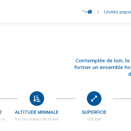
">
Unités pays
Contemplée de loin, la
former un ensemble ho
d
E
ALTITUDE MINIMALE
SUPERFICIE
e à
0 m au niveau de la mer
156 km²