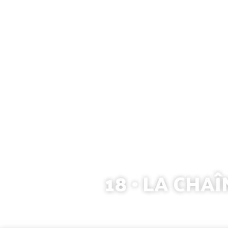
18 • LA CHA
Identité
Sous-unités
Struc